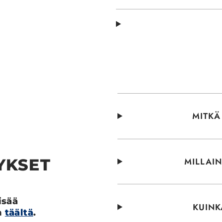
MITKÄ
YKSET
MILLAI
isää
KUINK
n
täältä
.