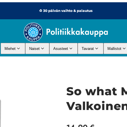
♻️ 30 päivän vaihto & palautus
Miehet
Naiset
Asusteet
Tavarat
Mallistot
So what 
Valkoine