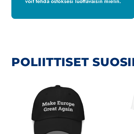
voit tehdä ostoksesi luottavaisin mielin.
POLIITTISET SUOSI