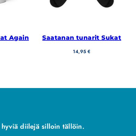
at Again
Saatanan tunarit Sukat
Hinta
14,95 €
yviä diilejä silloin tällöin.