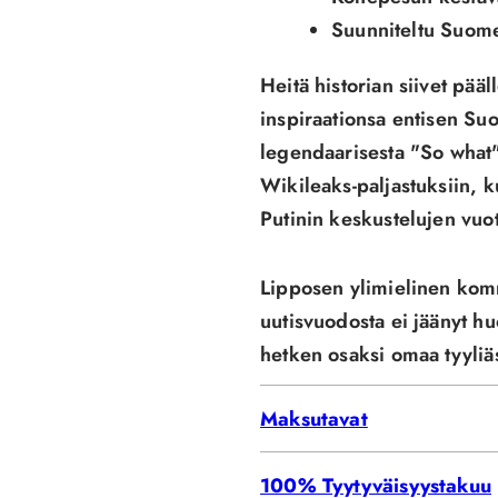
Suunniteltu Suome
Heitä historian siivet pää
inspiraationsa entisen S
legendaarisesta "So what" 
Wikileaks-paljastuksiin, k
Putinin keskustelujen vuo
Lipposen ylimielinen ko
uutisvuodosta ei jäänyt hu
hetken osaksi omaa tyyliäs
Maksutavat
100% Tyytyväisyystakuu