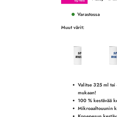
Varastossa
Muut värit:
So
So
Valitse 325 ml t
what
what
mukaan!
Muki,
Muki,
100 % kestävää k
Valkoinen-
Valkoine
Mikroaaltouunin k
Musta
Sininen
Konepesun kestäv