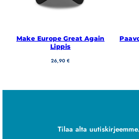
Make Europe Great Again
Paavo
Lippis
Hinta
26,90 €
Tilaa alta uutiskirjeemme.