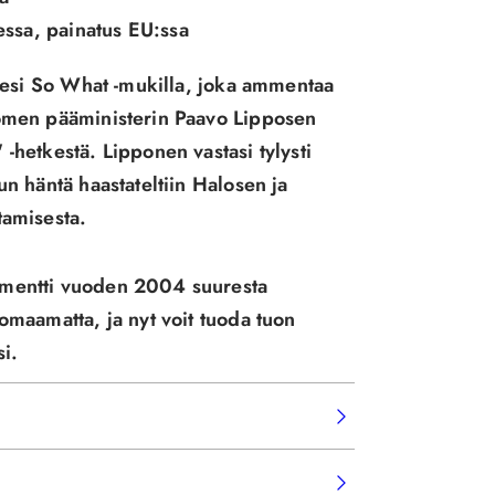
ssa, painatus EU:ssa
llesi So What -mukilla, joka ammentaa
uomen pääministerin Paavo Lipposen
-hetkestä. Lipponen vastasi tylysti
un häntä haastateltiin Halosen ja
tamisesta.
mmentti vuoden 2004 suuresta
omaamatta, ja nyt voit tuoda tuon
i.