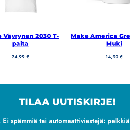
 Väyrynen 2030 T-
Make America Gre
paita
Muki
Hinta
Hinta
24,99 €
14,90 €
TILAA UUTISKIRJE!
 Ei spämmiä tai automaattiviestejä: pelkkiä h