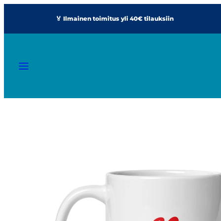
Siirry
🏅 Ilmainen toimitus yli 40€ tilauksiin
sisältöön
VALIKKO