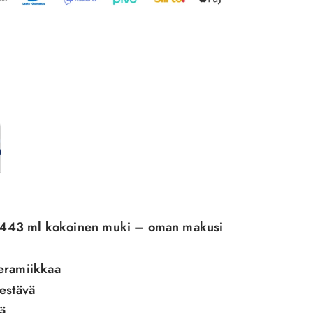
ai 443 ml kokoinen muki – oman makusi
eramiikkaa
n-
estävä
ä