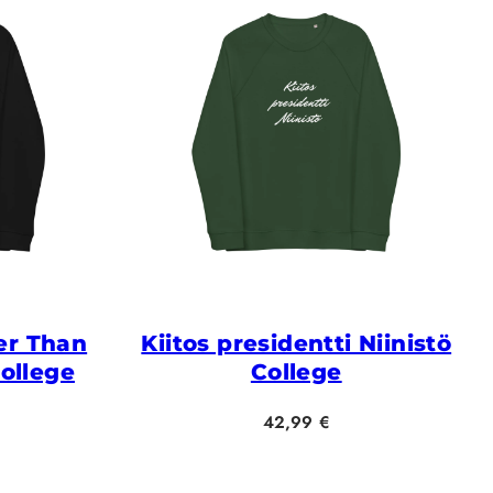
er Than
Kiitos presidentti Niinistö
ollege
College
Hinta
42,99 €