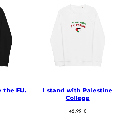
e the EU.
I stand with Palestine
College
Hinta
42,99 €