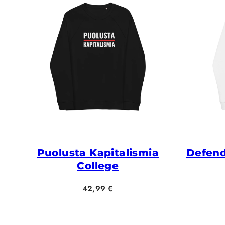
Puolusta Kapitalismia
Defend
College
Hinta
42,99 €