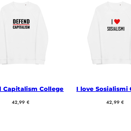
 Capitalism College
I love Sosialismi
Hinta
Hinta
42,99 €
42,99 €