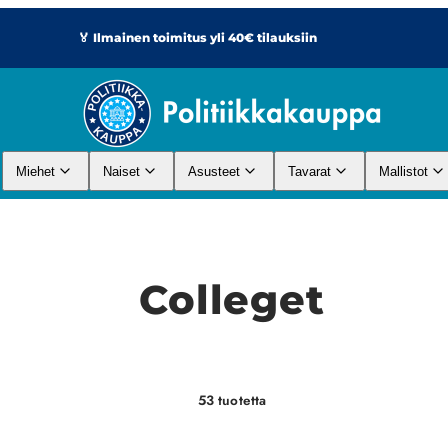
🏅 Ilmainen toimitus yli 40€ tilauksiin
Miehet
Naiset
Asusteet
Tavarat
Mallistot
Colleget
53 tuotetta