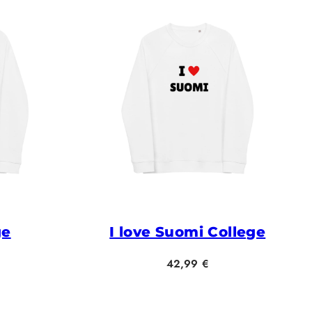
ge
I love Suomi College
Hinta
42,99 €