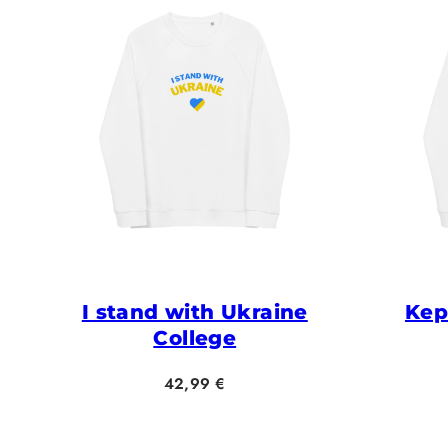
I stand with Ukraine
Kep
College
Hinta
42,99 €