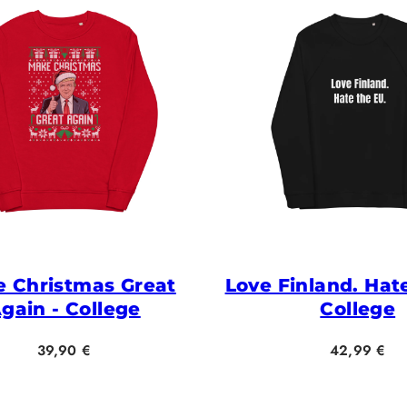
 Christmas Great
Love Finland. Hat
gain - College
College
Hinta
Hinta
39,90 €
42,99 €