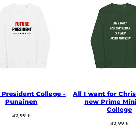
 President College -
All I want for Chri
Punainen
new Prime Mini
College
Hinta
42,99 €
Hinta
42,99 €