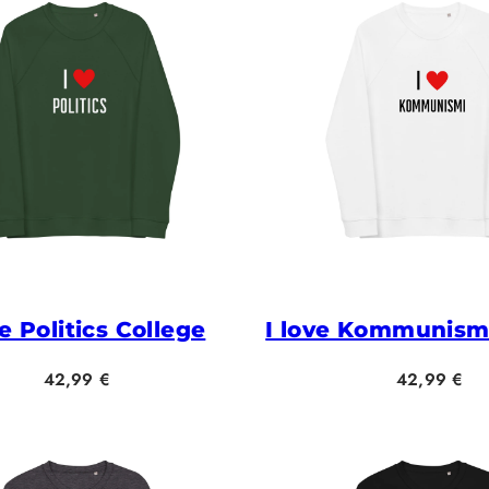
ve Politics College
I love Kommunismi
Hinta
Hinta
42,99 €
42,99 €