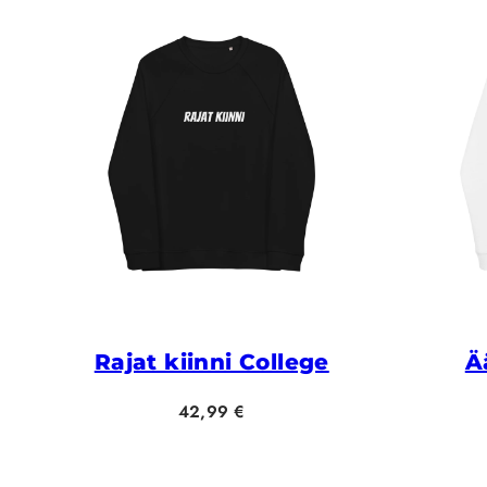
Rajat kiinni College
Ä
Hinta
42,99 €