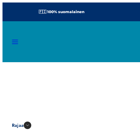
Siirry
🇫🇮 100% suomalainen
sisältöön
VALIKKO
Rajaa