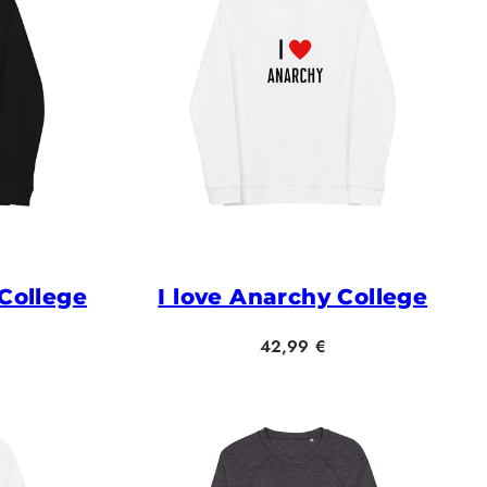
 College
I love Anarchy College
Hinta
42,99 €