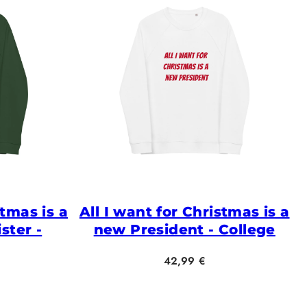
stmas is a
All I want for Christmas is a
ster -
new President - College
Hinta
42,99 €