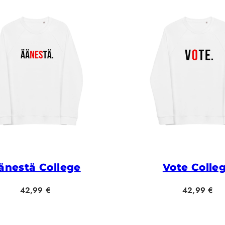
änestä College
Vote Colle
Hinta
Hinta
42,99 €
42,99 €