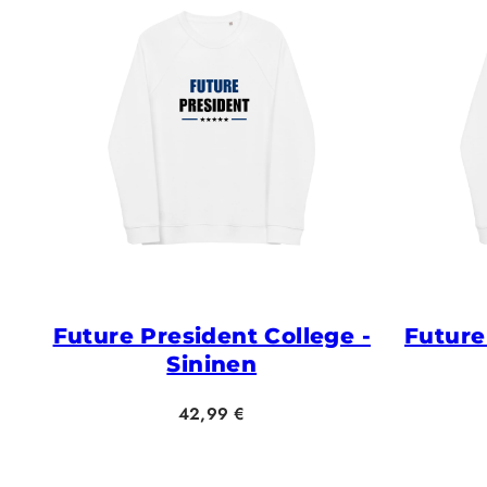
Future President College -
Future
Sininen
Hinta
42,99 €