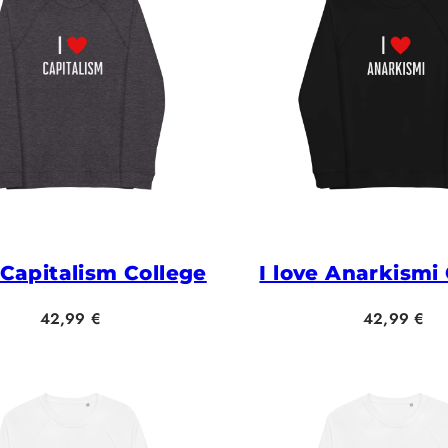
 Capitalism College
I love Anarkismi
Hinta
Hinta
42,99 €
42,99 €