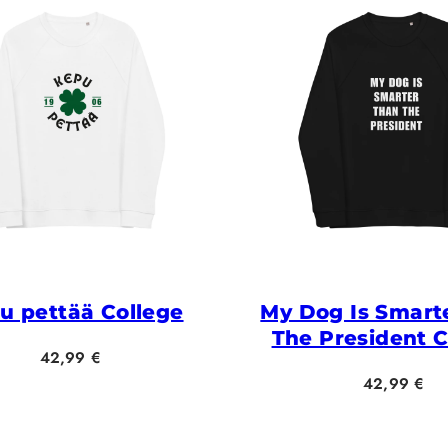
u pettää College
My Dog Is Smart
The President C
Hinta
42,99 €
Hinta
42,99 €