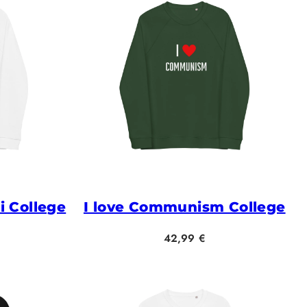
 College
I love Communism College
Hinta
42,99 €