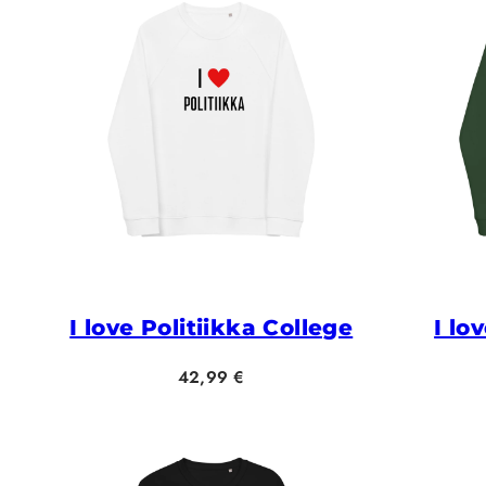
I love Politiikka College
I lo
Hinta
42,99 €