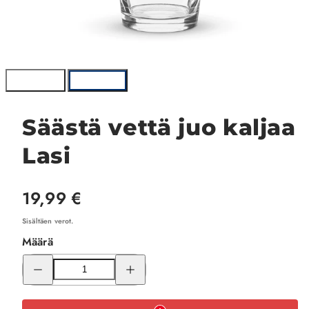
Säästä vettä juo kaljaa
Lasi
Hinta
19,99 €
Sisältäen verot.
Määrä
Pienennä
Lisää
Säästä
Säästä
vettä
vettä
juo
juo
kaljaa
kaljaa