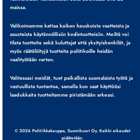
maissa.
Valikoimamme kattaa kaiken hauskoista vaatteista ja
asusteista käytännöllisiin kodintuotteisiin. Meiltä voi
tilata tuotteita sekä kuluttajat että yksityishenkilöt, ja
myös räätälöityjä tuotteita poliitikoille heidän
vaalityötään varten.
Valitessasi meidät, tuet paikallista suomalaista työtä ja
vastuullista tuotantoa, samalla kun saat käyttöösi
laadukkaita tuotteitamme piristämään arkeasi.
© 2026 Politiikkakauppa, Suomikuori Oy. Kaikki oikeudet
pidätetään.