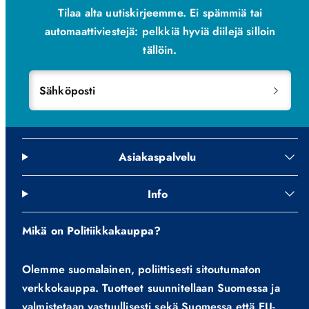
Tilaa alta uutiskirjeemme. Ei spämmiä tai
automaattiviestejä: pelkkiä hyviä diilejä silloin
tällöin.
Sähköposti
Asiakaspalvelu
Info
Mikä on Politiikkakauppa?
Olemme suomalainen, poliittisesti sitoutumaton
verkkokauppa. Tuotteet suunnitellaan Suomessa ja
valmistetaan vastuullisesti sekä Suomessa että EU-