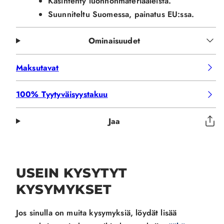
Käsintehty luonnonmateriaaleista.
Suunniteltu Suomessa, painatus EU:ssa.
Ominaisuudet
Maksutavat
100% Tyytyväisyystakuu
Jaa
USEIN KYSYTYT
KYSYMYKSET
Jos sinulla on muita kysymyksiä, löydät lisää