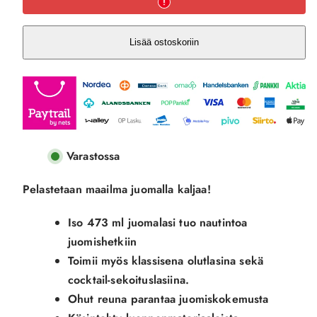
Lasi
Lasi
määrää
määrää
Lisää ostoskoriin
Varastossa
Pelastetaan maailma juomalla kaljaa!
Iso 473 ml juomalasi tuo nautintoa
juomishetkiin
Toimii myös klassisena olutlasina sekä
cocktail-sekoituslasiina.
Ohut reuna parantaa juomiskokemusta