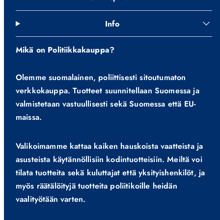
Info
Mikä on Politiikkakauppa?
Olemme suomalainen, poliittisesti sitoutumaton
verkkokauppa. Tuotteet suunnitellaan Suomessa ja
valmistetaan vastuullisesti sekä Suomessa että EU-
maissa.
Valikoimamme kattaa kaiken hauskoista vaatteista ja
asusteista käytännöllisiin kodintuotteisiin. Meiltä voi
tilata tuotteita sekä kuluttajat että yksityishenkilöt, ja
myös räätälöityjä tuotteita poliitikoille heidän
vaalityötään varten.