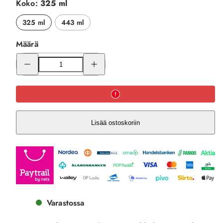
Koko:
325 ml
325 ml
443 ml
Määrä
Pienennä
Lisää
Haavisto
Haavisto
Muki
Muki
määrää
määrää
Lisää ostoskoriin
Varastossa