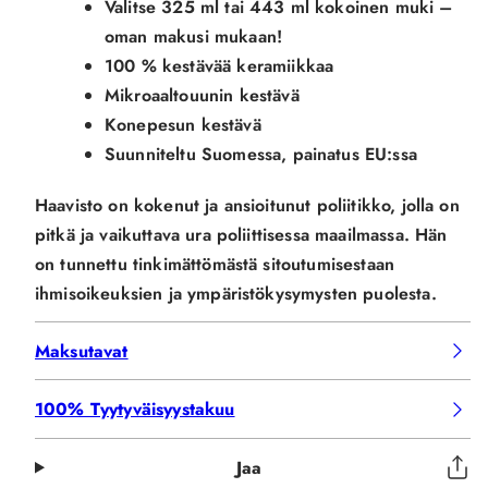
Valitse 325 ml tai 443 ml kokoinen muki –
oman makusi mukaan!
100 % kestävää keramiikkaa
Mikroaaltouunin kestävä
Konepesun kestävä
Suunniteltu Suomessa, painatus EU:ssa
Haavisto on kokenut ja ansioitunut poliitikko, jolla on
pitkä ja vaikuttava ura poliittisessa maailmassa. Hän
on tunnettu tinkimättömästä sitoutumisestaan
ihmisoikeuksien ja ympäristökysymysten puolesta.
Maksutavat
100% Tyytyväisyystakuu
Jaa