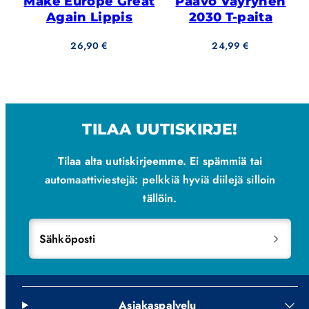
Make Europe Great
Paavo Väyrynen
Again Lippis
2030 T-paita
Hinta
Hinta
26,90 €
24,99 €
TILAA UUTISKIRJE!
Tilaa alta uutiskirjeemme. Ei spämmiä tai
automaattiviestejä: pelkkiä hyviä diilejä silloin
tällöin.
Sähköposti
Asiakaspalvelu