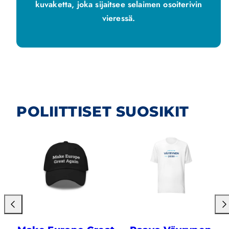
kuvaketta, joka sijaitsee selaimen osoiterivin
vieressä.
POLIITTISET SUOSIKIT
Liu'uta
Liu'
vasemmalle
oik