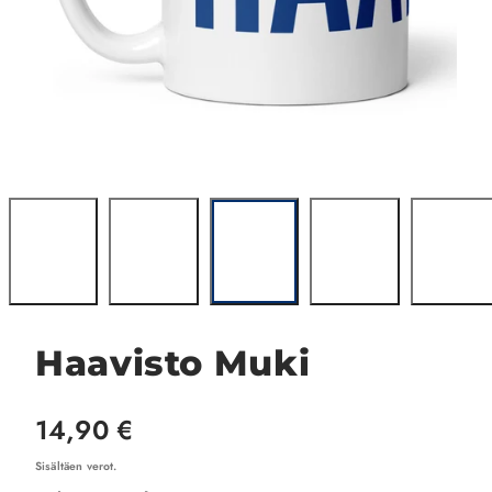
Haavisto Muki
Hinta
14,90 €
Sisältäen verot.