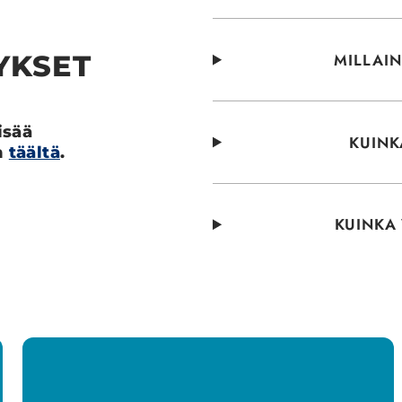
YKSET
MILLAI
isää
KUINK
n
täältä
.
KUINKA 