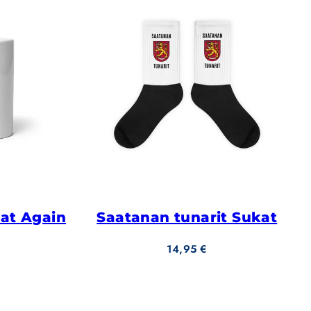
at Again
Saatanan tunarit Sukat
Hinta
14,95 €