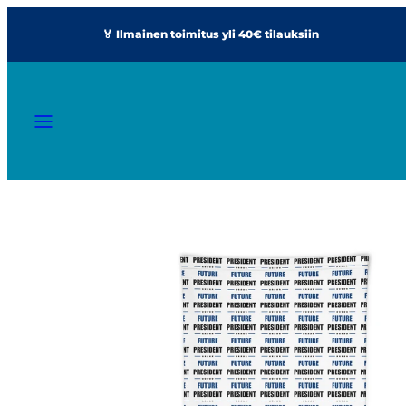
Siirry
🏅 Ilmainen toimitus yli 40€ tilauksiin
sisältöön
VALIKKO