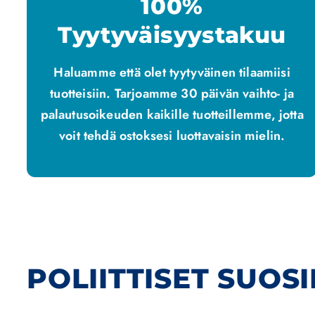
100%
Tyytyväisyystakuu
Haluamme että olet tyytyväinen tilaamiisi
tuotteisiin. Tarjoamme 30 päivän vaihto- ja
palautusoikeuden kaikille tuotteillemme, jotta
voit tehdä ostoksesi luottavaisin mielin.
POLIITTISET SUOSI