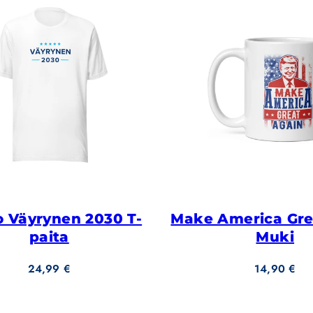
 Väyrynen 2030 T-
Make America Gre
paita
Muki
Hinta
Hinta
24,99 €
14,90 €