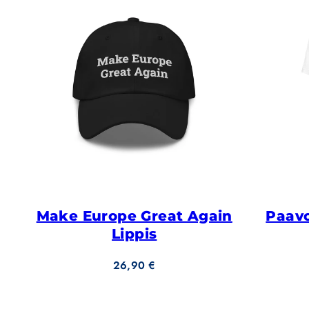
Make Europe Great Again
Paavo
Lippis
Hinta
26,90 €