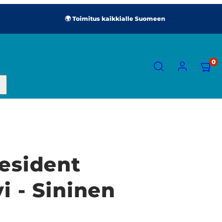
🌍 Toimitus kaikkialle Suomeen
HAE
TILI
NÄYT
0
OSTO
(
0
)
esident
i - Sininen