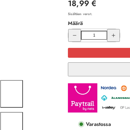
Hinta
18,99 €
Sisältäen verot.
Määrä
Pienennä
Lisää
Future
Future
President
President
Tuubihuivi
Tuubihuivi
-
-
Sininen
Sininen
määrää
määrää
Varastossa