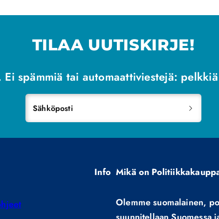
TILAA UUTISKIRJE!
 Ei spämmiä tai automaattiviestejä: pelkkiä h
Sähköposti
Info
Mikä on Politiikkakaupp
Olemme suomalainen, poli
hjeet
suunnitellaan Suomessa ja