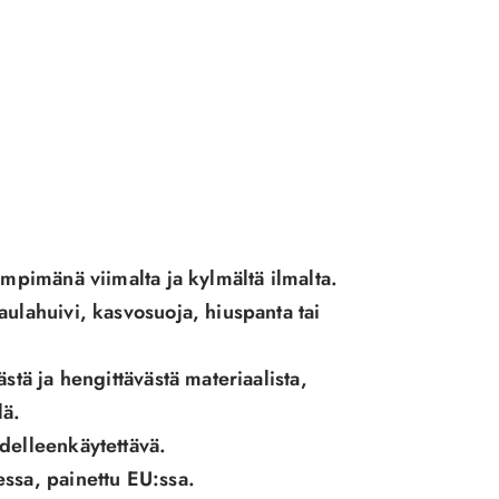
ämpimänä viimalta ja kylmältä ilmalta.
ulahuivi, kasvosuoja, hiuspanta tai
stä ja hengittävästä materiaalista,
lä.
delleenkäytettävä.
ssa, painettu EU:ssa.