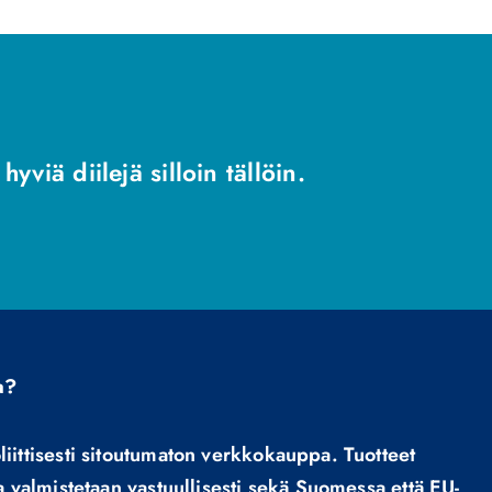
yviä diilejä silloin tällöin.
a?
ittisesti sitoutumaton verkkokauppa. Tuotteet
 valmistetaan vastuullisesti sekä Suomessa että EU-