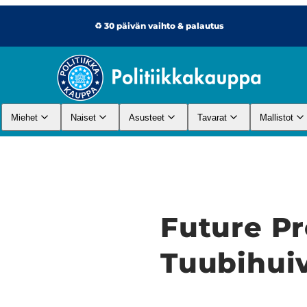
♻️ 30 päivän vaihto & palautus
Miehet
Naiset
Asusteet
Tavarat
Mallistot
Future Pr
Tuubihuiv